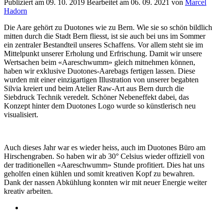
Publiziert am
09. 10. 2019
Bearbeitet am
06. 09. 2021
von
Marcel
Hadorn
Die Aare gehört zu Duotones wie zu Bern. Wie sie so schön bildlich
mitten durch die Stadt Bern fliesst, ist sie auch bei uns im Sommer
ein zentraler Bestandteil unseres Schaffens. Vor allem steht sie im
Mittelpunkt unserer Erholung und Erfrischung. Damit wir unsere
Wertsachen beim «Aareschwumm» gleich mitnehmen können,
haben wir exklusive Duotones-Aarebags fertigen lassen. Diese
wurden mit einer einzigartigen Illustration von unserer begabten
Silvia kreiert und beim Atelier Raw-Art aus Bern durch die
Siebdruck Technik veredelt. Schöner Nebeneffekt dabei, das
Konzept hinter dem Duotones Logo wurde so künstlerisch neu
visualisiert.
Auch dieses Jahr war es wieder heiss, auch im Duotones Büro am
Hirschengraben. So haben wir ab 30° Celsius wieder offiziell von
der traditionellen «Aareschwumm» Stunde profitiert. Dies hat uns
geholfen einen kühlen und somit kreativen Kopf zu bewahren.
Dank der nassen Abkühlung konnten wir mit neuer Energie weiter
kreativ arbeiten.