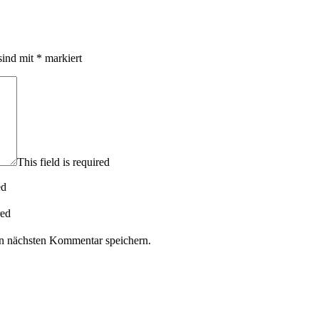
sind mit
*
markiert
This field is required
ed
red
n nächsten Kommentar speichern.