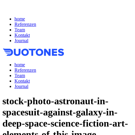
home
Referenzen
Team
Kontakt
Journal
home
Referenzen
Team
Kontakt
Journal
stock-photo-astronaut-in-
spacesuit-against-galaxy-in-
deep-space-science-fiction-art-
elements-of-this-image-