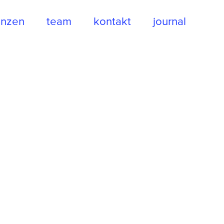
enzen
enzen
team
team
kontakt
kontakt
journal
journal