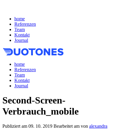
home
Referenzen
Team
Kontakt
Journal
home
Referenzen
Team
Kontakt
Journal
Second-Screen-
Verbrauch_mobile
Publiziert am
09. 10. 2019
Bearbeitet am
von
alexandra