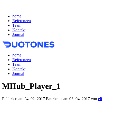
home
Referenzen
Team
Kontakt
Journal
home
Referenzen
Team
Kontakt
Journal
MHub_Player_1
Publiziert am
24. 02. 2017
Bearbeitet am
03. 04. 2017
von
eli