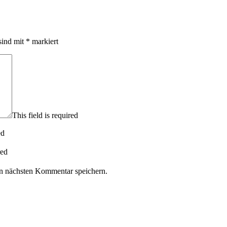
sind mit
*
markiert
This field is required
ed
red
n nächsten Kommentar speichern.