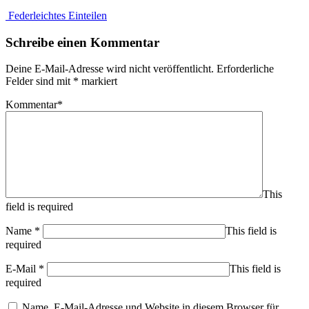
Federleichtes Einteilen
Schreibe einen Kommentar
Deine E-Mail-Adresse wird nicht veröffentlicht.
Erforderliche
Felder sind mit
*
markiert
Kommentar
*
This
field is required
Name
*
This field is
required
E-Mail
*
This field is
required
Name, E-Mail-Adresse und Website in diesem Browser für