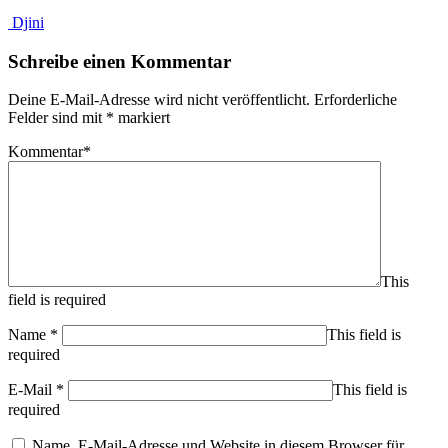
Djini
Schreibe einen Kommentar
Deine E-Mail-Adresse wird nicht veröffentlicht.
Erforderliche
Felder sind mit
*
markiert
Kommentar
*
This
field is required
Name
*
This field is
required
E-Mail
*
This field is
required
Name, E-Mail-Adresse und Website in diesem Browser für