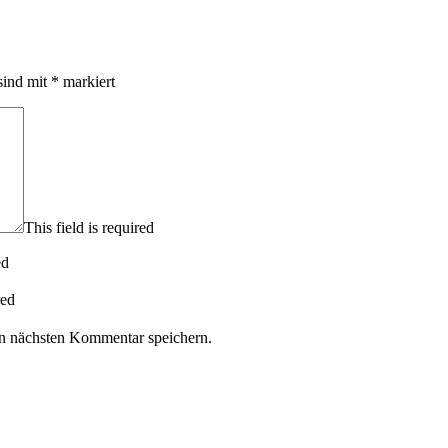
sind mit
*
markiert
This field is required
ed
red
n nächsten Kommentar speichern.