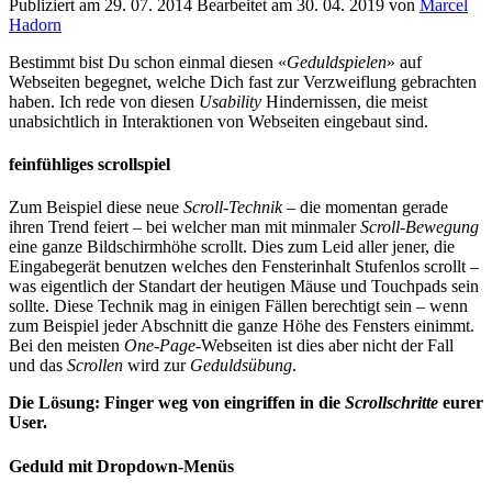
Publiziert am
29. 07. 2014
Bearbeitet am
30. 04. 2019
von
Marcel
Hadorn
Bestimmt bist Du schon einmal diesen «
Geduldspielen
» auf
Webseiten begegnet, welche Dich fast zur Verzweiflung gebrachten
haben. Ich rede von diesen
Usability
Hindernissen, die meist
unabsichtlich in Interaktionen von Webseiten eingebaut sind.
feinfühliges scrollspiel
Zum Beispiel diese neue
Scroll-Technik
– die momentan gerade
ihren Trend feiert – bei welcher man mit minmaler
Scroll-Bewegung
eine ganze Bildschirmhöhe scrollt. Dies zum Leid aller jener, die
Eingabegerät benutzen welches den Fensterinhalt Stufenlos scrollt –
was eigentlich der Standart der heutigen Mäuse und Touchpads sein
sollte. Diese Technik mag in einigen Fällen berechtigt sein – wenn
zum Beispiel jeder Abschnitt die ganze Höhe des Fensters einimmt.
Bei den meisten
One-Page
-Webseiten ist dies aber nicht der Fall
und das
Scrollen
wird zur
Geduldsübung
.
Die Lösung: Finger weg von eingriffen in die
Scrollschritte
eurer
User.
Geduld mit Dropdown-Menüs