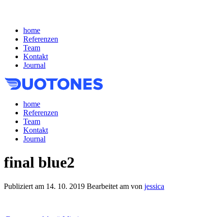
home
Referenzen
Team
Kontakt
Journal
home
Referenzen
Team
Kontakt
Journal
final blue2
Publiziert am
14. 10. 2019
Bearbeitet am
von
jessica